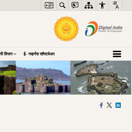
ारी विभाग
ई- गव्हर्नस सॉफ्टवेअर