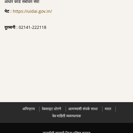
आधार कार्ड संबधित सेवा
भेट
:
https://uidai.gov.in/
दूरध्वनी
: 02141-222118
अभिप्राय
वेबसाइट धोरणे
आमच्याशी संपर्क साधा
मदत
वेब माहिती व्यवस्थापक
मालकीची सामग्री जिल्हा परिषद रायगड