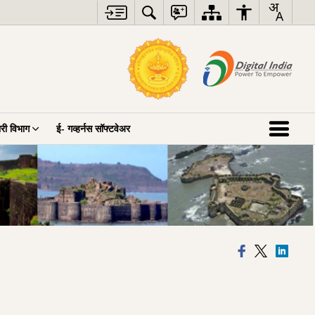
ारी विभाग
ई- गव्हर्नस सॉफ्टवेअर