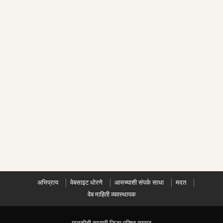
अभिप्राय
वेबसाइट धोरणे
आमच्याशी संपर्क साधा
मदत
वेब माहिती व्यवस्थापक
मालकीची सामग्री जिल्हा परिषद रायगड