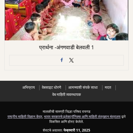
प्रार्थना -अंगणवाडी बेलवली 1
अभिप्राय
वेबसाइट धोरणे
आमच्याशी संपर्क साधा
मदत
वेब माहिती व्यवस्थापक
मालकीची सामग्री जिल्हा परिषद रायगड
राष्ट्रीय माहिती विज्ञान केंद्र
,
भारत सरकारचे इलेक्ट्रॉनिक्स आणि माहिती तंत्रज्ञान मंत्रालय
द्वारे
विकसित आणि होस्ट केलेले.
शेवटचे अद्यावत:
फेब्रुवारी 11, 2025