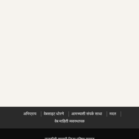
अभिप्राय
वेबसाइट धोरणे
आमच्याशी संपर्क साधा
मदत
वेब माहिती व्यवस्थापक
मालकीची सामग्री जिल्हा परिषद रायगड