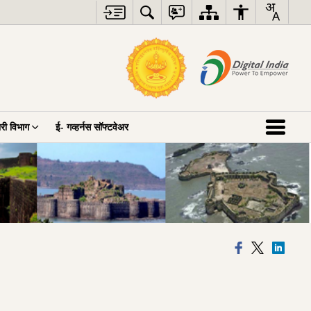
ारी विभाग
ई- गव्हर्नस सॉफ्टवेअर