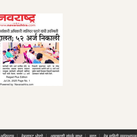
अभिप्राय
वेबसाइट धोरणे
आमच्याशी संपर्क साधा
मदत
वेब माहिती व्यवस्थापक