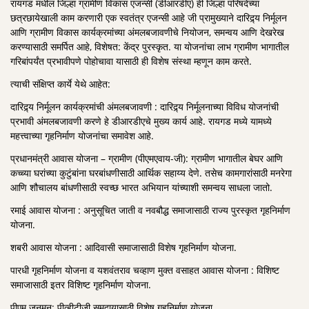
रायगड मधील जिल्हा ग्रामीण विकास एजन्सी (डीआरडीए) ही जिल्हा परिषदेच्या
छत्रछायेखाली काम करणारी एक स्वतंत्र एजन्सी आहे जी प्रामुख्याने दारिद्र्य निर्मूलन
आणि ग्रामीण विकास कार्यक्रमांच्या अंमलबजावणीचे नियोजन, समन्वय आणि देखरेख
करण्यासाठी समर्पित आहे, विशेषत: केंद्र पुरस्कृत. या योजनांचा लाभ ग्रामीण भागातील
गरिबांपर्यंत प्रभावीपणे पोहोचावा यासाठी ही विशेष संस्था म्हणून काम करते.
त्याची संक्षिप्त कार्ये येथे आहेत:
दारिद्र्य निर्मूलन कार्यक्रमांची अंमलबजावणी : दारिद्र्य निर्मूलनाच्या विविध योजनांची
प्रभावी अंमलबजावणी करणे हे डीआरडीएचे मुख्य कार्य आहे. रायगड मध्ये यामध्ये
महत्त्वाच्या गृहनिर्माण योजनांचा समावेश आहे.
प्रधानमंत्री आवास योजना – ग्रामीण (पीएमएवाय-जी): ग्रामीण भागातील बेघर आणि
कच्च्या घरांच्या कुटुंबांना घरबांधणीसाठी आर्थिक सहाय्य देणे. तसेच कामगारांसाठी मनरेगा
आणि शौचालय बांधणीसाठी स्वच्छ भारत अभियान यांच्याशी समन्वय साधला जातो.
रमाई आवास योजना : अनुसूचित जाती व नवबौद्ध समाजासाठी राज्य पुरस्कृत गृहनिर्माण
योजना.
शबरी आवास योजना : आदिवासी समाजासाठी विशेष गृहनिर्माण योजना.
पारधी गृहनिर्माण योजना व यशवंतराव चव्हाण मुक्त वसाहत आवास योजना : विशिष्ट
समाजासाठी इतर विशिष्ट गृहनिर्माण योजना.
पीएम जनमन: पीव्हीटीजी समुदायासाठी विशेष गृहनिर्माण योजना