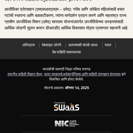
आजीविका प्रोत्साहन (एमएसआरएलएम – उमेद): गरीब आणि उपेक्षित महिलांसाठी बचत
गटांची स्थापना आणि बळकटीकरण, त्यांना मार्गदर्शन प्रदान करणे आणि महाराष्ट्र राज्य
ग्रामीण उपजीविका मिशन (उमेद) सारख्या योजनांअंतर्गत उपजीविकेच्या उपक्रमांसाठी
आर्थिक जोडणी सुलभ करून डीआरडीए आर्थिक विकासात मोठ्या प्रमाणात सहभागी आहे.
अभिप्राय
वेबसाइट धोरणे
आमच्याशी संपर्क साधा
मदत
वेब माहिती व्यवस्थापक
मालकीची सामग्री जिल्हा परिषद रायगड
राष्ट्रीय माहिती विज्ञान केंद्र
,
भारत सरकारचे इलेक्ट्रॉनिक्स आणि माहिती तंत्रज्ञान मंत्रालय
द्वारे
विकसित आणि होस्ट केलेले.
शेवटचे अद्यावत:
ऑगस्ट 14, 2025