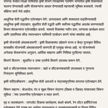
रायगड येथील जिल्हा परिषदेचा कृषी विभाग जिल्ह्याच्या ग्रामीण भागातील कृषी विकासाला
चालना देण्यासाठी आणि शेतकऱ्यांना आधार देण्यासाठी महत्त्वाची भूमिका बजावतो. त्याची
संक्षिप्त कार्य येथे आहेत:
आधुनिक शेती पद्धतींना प्रोत्साहन देणे: उत्पादकता आणि शाश्वतता वाढविण्यासाठी
आधुनिक कृषी तंत्रज्ञान, सुधारित शेती पद्धती आणि सर्वोत्तम पद्धतींचा अवलंब करण्यासाठी
विभाग शेतकऱ्यांना प्रोत्साहित करतो. यामध्ये पिकांच्या नवीन वाण, पाण्याचा कार्यक्षम वापर
आणि एकात्मिक कीड व्यवस्थापन याविषयी प्रबोधन करणे यांचा समावेश आहे.
कृषी योजनांची अंमलबजावणी : कृषी विकासाच्या उद्देशाने राज्य व केंद्र पुरस्कृत विविध
शासकीय योजनांची अंमलबजावणी करणारी ही प्रमुख संस्था आहे. या योजनांमध्ये
अनेकदा शेतकऱ्यांना अनुदान, आर्थिक साहाय्य आणि निविष्ठा पुरविल्या जातात.
बियाणे वितरण : सुधारित व उच्च प्रतीचे बियाणे उपलब्ध करून देणे.
खते व कीटकनाशक व्यवस्थापन : खते व कीटकनाशकांची उपलब्धता व गुणवत्ता
नियंत्रण सुनिश्चित करणे.
कृषी यांत्रिकीकरण : आधुनिक शेती अवजारे व यंत्रसामुग्रीच्या वापरास प्रोत्साहन देणे.
सिंचन सहाय्य : बोअरवेल, पंप व सूक्ष्म सिंचन यंत्रणा (ठिबक व ठिबक) यांसारख्या सिंचन
सुविधा ंच्या उभारणीस प्रोत्साहन व मदत करणे.
मृद व जलसंधारण : पाणलोट विकास कार्यक्रम, बंधारे बांधणे, रेन वॉटर हार्वेस्टिंगला
प्रोत्साहन देणे यासह मृद आरोग्य व्यवस्थापन व जलसंधारणासाठी हा विभाग विविध