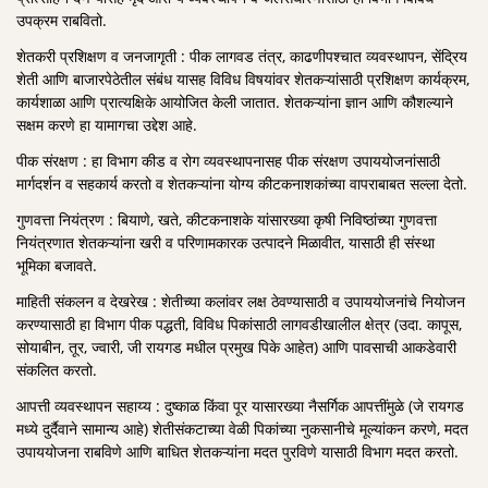
उपक्रम राबवितो.
शेतकरी प्रशिक्षण व जनजागृती : पीक लागवड तंत्र, काढणीपश्चात व्यवस्थापन, सेंद्रिय
शेती आणि बाजारपेठेतील संबंध यासह विविध विषयांवर शेतकऱ्यांसाठी प्रशिक्षण कार्यक्रम,
कार्यशाळा आणि प्रात्यक्षिके आयोजित केली जातात. शेतकऱ्यांना ज्ञान आणि कौशल्याने
सक्षम करणे हा यामागचा उद्देश आहे.
पीक संरक्षण : हा विभाग कीड व रोग व्यवस्थापनासह पीक संरक्षण उपाययोजनांसाठी
मार्गदर्शन व सहकार्य करतो व शेतकऱ्यांना योग्य कीटकनाशकांच्या वापराबाबत सल्ला देतो.
गुणवत्ता नियंत्रण : बियाणे, खते, कीटकनाशके यांसारख्या कृषी निविष्ठांच्या गुणवत्ता
नियंत्रणात शेतकऱ्यांना खरी व परिणामकारक उत्पादने मिळावीत, यासाठी ही संस्था
भूमिका बजावते.
माहिती संकलन व देखरेख : शेतीच्या कलांवर लक्ष ठेवण्यासाठी व उपाययोजनांचे नियोजन
करण्यासाठी हा विभाग पीक पद्धती, विविध पिकांसाठी लागवडीखालील क्षेत्र (उदा. कापूस,
सोयाबीन, तूर, ज्वारी, जी रायगड मधील प्रमुख पिके आहेत) आणि पावसाची आकडेवारी
संकलित करतो.
आपत्ती व्यवस्थापन सहाय्य : दुष्काळ किंवा पूर यासारख्या नैसर्गिक आपत्तींमुळे (जे रायगड
मध्ये दुर्दैवाने सामान्य आहे) शेतीसंकटाच्या वेळी पिकांच्या नुकसानीचे मूल्यांकन करणे, मदत
उपाययोजना राबविणे आणि बाधित शेतकऱ्यांना मदत पुरविणे यासाठी विभाग मदत करतो.